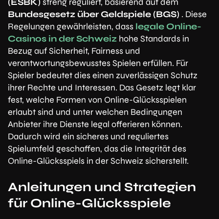
(ESBK)
streng reguliert, basierend auf dem
Bundesgesetz über Geldspiele (BGS)
. Diese
Regelungen gewährleisten, dass
legale Online-
Casinos in der Schweiz
hohe Standards in
Bezug auf Sicherheit, Fairness und
verantwortungsbewusstes Spielen erfüllen. Für
Spieler bedeutet dies einen zuverlässigen Schutz
ihrer Rechte und Interessen. Das Gesetz legt klar
fest, welche Formen von Online-Glücksspielen
erlaubt sind und unter welchen Bedingungen
Anbieter ihre Dienste legal offerieren können.
Dadurch wird ein sicheres und reguliertes
Spielumfeld geschaffen, das die Integrität des
Online-Glücksspiels in der Schweiz sicherstellt.
Anleitungen und Strategien
für Online-Glücksspiele