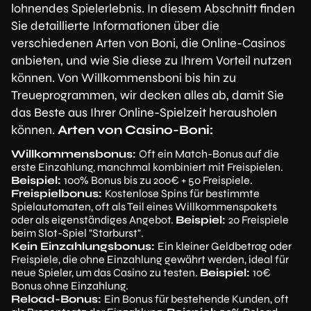
lohnendes Spielerlebnis. In diesem Abschnitt finden
Sie detaillierte Informationen über die
verschiedenen Arten von Boni, die Online-Casinos
anbieten, und wie Sie diese zu Ihrem Vorteil nutzen
können. Von Willkommensboni bis hin zu
Treueprogrammen, wir decken alles ab, damit Sie
das Beste aus Ihrer Online-Spielzeit herausholen
können.
Arten von Casino-Boni:
Willkommensbonus:
Oft ein Match-Bonus auf die
erste Einzahlung, manchmal kombiniert mit Freispielen.
Beispiel:
100% Bonus bis zu 200€ + 50 Freispiele.
Freispielbonus:
Kostenlose Spins für bestimmte
Spielautomaten, oft als Teil eines Willkommenspakets
oder als eigenständiges Angebot.
Beispiel:
20 Freispiele
beim Slot-Spiel "Starburst".
Kein Einzahlungsbonus:
Ein kleiner Geldbetrag oder
Freispiele, die ohne Einzahlung gewährt werden, ideal für
neue Spieler, um das Casino zu testen.
Beispiel:
10€
Bonus ohne Einzahlung.
Reload-Bonus:
Ein Bonus für bestehende Kunden, oft