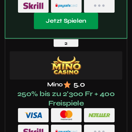
Jetzt Spielen
5.0
Mino
250% bis zu 2'300 Fr + 400
Freispiele