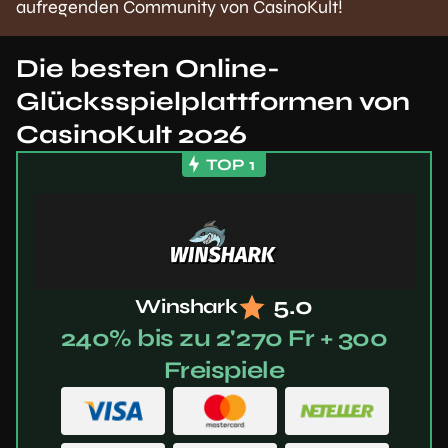
aufregenden Community von CasinoKult!
Die besten Online-
Glücksspielplattformen von
CasinoKult 2026
5.0
Winshark
240% bis zu 2'270 Fr + 300
Freispiele