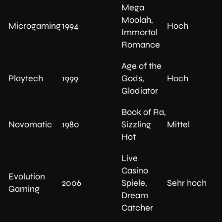
Mega
Moolah,
Microgaming
1994
Hoch
Immortal
Romance
Age of the
Playtech
1999
Gods,
Hoch
Gladiator
Book of Ra,
Novomatic
1980
Sizzling
Mittel
Hot
Live
Casino
Evolution
2006
Spiele,
Sehr hoch
Gaming
Dream
Catcher