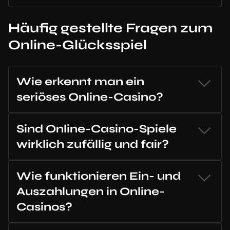
Häufig gestellte Fragen zum
Online-Glücksspiel
Wie erkennt man ein
seriöses Online-Casino?
Sind Online-Casino-Spiele
wirklich zufällig und fair?
Wie funktionieren Ein- und
Auszahlungen in Online-
Casinos?