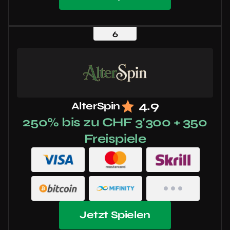
4.9
AlterSpin
250% bis zu CHF 3'300 + 350
Freispiele
Jetzt Spielen