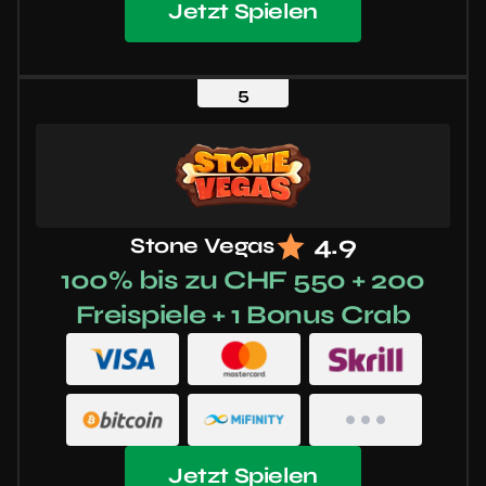
Jetzt Spielen
4.9
Stone Vegas
100% bis zu CHF 550 + 200
Freispiele + 1 Bonus Crab
Jetzt Spielen