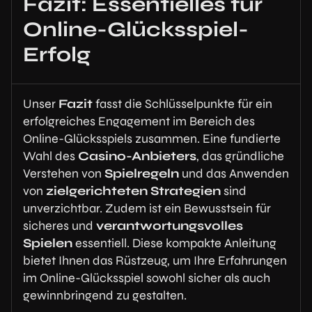
Fazit: Essentielles für
Online-Glücksspiel-
Erfolg
Unser
Fazit
fasst die Schlüsselpunkte für ein
erfolgreiches Engagement im Bereich des
Online-Glücksspiels zusammen. Eine fundierte
Wahl des
Casino-Anbieters
, das gründliche
Verstehen von
Spielregeln
und das Anwenden
von
zielgerichteten Strategien
sind
unverzichtbar. Zudem ist ein Bewusstsein für
sicheres und
verantwortungsvolles
Spielen
essentiell. Diese kompakte Anleitung
bietet Ihnen das Rüstzeug, um Ihre Erfahrungen
im Online-Glücksspiel sowohl sicher als auch
gewinnbringend zu gestalten.