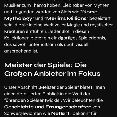
Musiker zum Thema haben. Liebhaber von Mythen
und Legenden werden von Slots wie
"Norse
Mythology"
und
"Merlin’s Millions"
begeistert
sein, die sie in eine Welt voller Magie und mystischer
Kreaturen entführen. Jeder Slot in diesen
Kollektionen bietet ein einzigartiges Spielerlebnis,
das sowohl unterhaltsam als auch visuell
ansprechend ist.
Meister der Spiele: Die
Großen Anbieter im Fokus
Unser Abschnitt „Meister der Spiele“ bietet Ihnen
einen detaillierten Einblick in die Welt der
führenden Spieleentwickler. Wir beleuchten die
Geschichte und Errungenschaften
von
Schwergewichten wie
NetEnt
, bekannt für