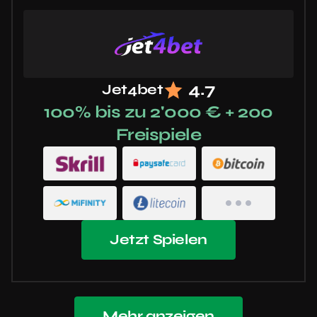
4.7
Jet4bet
100% bis zu 2'000 € + 200
Freispiele
Jetzt Spielen
Mehr anzeigen